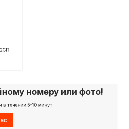
-2СП
йному номеру или фото!
 в течении 5-10 минут.
час