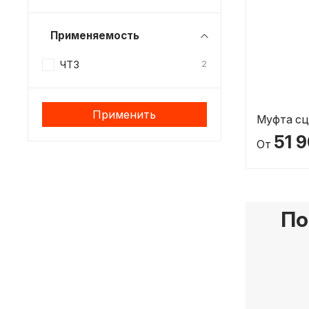
Применяемость
ЧТЗ
2
Применить
Муфта сц
51 
От
По