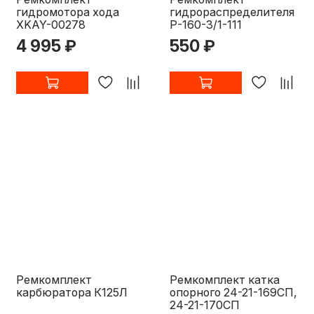
гидромотора хода
гидрораспределителя
XKAY-00278
Р-160-3/1-111
4 995 ₽
550 ₽
Ремкомплект
Ремкомплект катка
карбюратора К125Л
опорного 24-21-169СП,
24-21-170СП