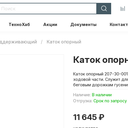
ТехноХаб
Акции
Документы
Контак
поддерживающий
Каток опорный
Каток опор
Каток опорный 207-30-001
ходовой части. Служит дл
беговым дорожкам гусениц,
Наличие:
В наличии
Отгрузка:
Срок по запросу
11 645 ₽