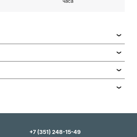
 заявки вы получаете счет, либо ссылку на
ч наименований — подберём и предложим
тийному обслуживанию. Подробности вы
яние, упаковка). Мы максимально гибки и всегда
+7 (351) 248-15-49