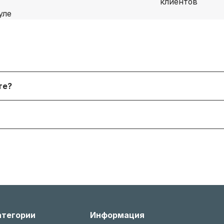
я физических лиц, онлайн‑платежи. После согласования
йте?
 форму. В наличии и под заказ доступны десятки тыся
я согласно условиям производителя или нашему гаран
 менеджером, соблюдая условия возврата (новое состо
атегории
Информация