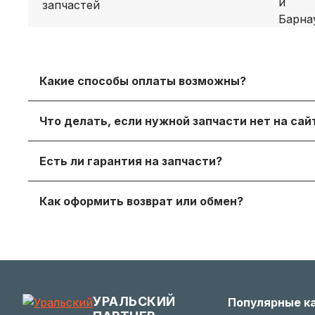
Какие способы оплаты возможны?
Принимаем безналичный расчет с НДС, оплату дл
Что делать, если нужной запчасти нет на са
онлайн‑оплату.
Просто напишите нам в мессенджере или через
Есть ли гарантия на запчасти?
достойный вариант.
Да, на продаваемые детали действует гаранти
Как оформить возврат или обмен?
получите с заказом или по запросу у менеджера.
Если деталь не подошла — согласуйте возврат с
заинтересованы в вашем удобстве.
УРАЛЬСКИЙ
Популярные к