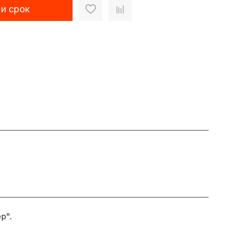
 и срок
р".