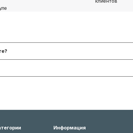
я физических лиц, онлайн‑платежи. После согласования
йте?
 форму. В наличии и под заказ доступны десятки тыся
я согласно условиям производителя или нашему гаран
 менеджером, соблюдая условия возврата (новое состо
атегории
Информация