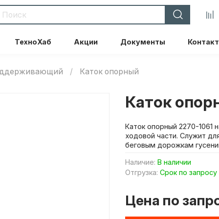
ТехноХаб
Акции
Документы
Контак
поддерживающий
Каток опорный
Каток опор
Каток опорный 2270-1061 
ходовой части. Служит дл
беговым дорожкам гусениц,
Наличие:
В наличии
Отгрузка:
Срок по запросу
Цена по запр