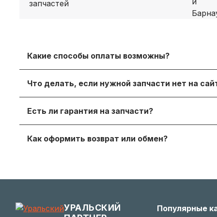
Какие способы оплаты возможны?
Принимаем безналичный расчет с НДС, оплату дл
Что делать, если нужной запчасти нет на са
онлайн‑оплату.
Просто напишите нам в мессенджере или через
Есть ли гарантия на запчасти?
достойный вариант.
Да, на продаваемые детали действует гаранти
Как оформить возврат или обмен?
получите с заказом или по запросу у менеджера.
Если деталь не подошла — согласуйте возврат с
заинтересованы в вашем удобстве.
УРАЛЬСКИЙ
Популярные к