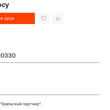
осу
 и срок
00330
"Уральский партнер".