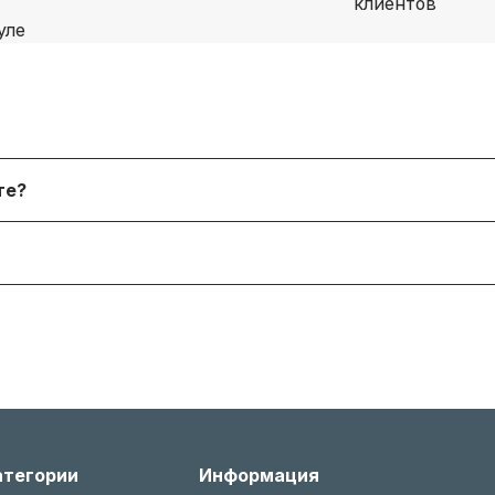
я физических лиц, онлайн‑платежи. После согласования
йте?
 форму. В наличии и под заказ доступны десятки тыся
я согласно условиям производителя или нашему гаран
 менеджером, соблюдая условия возврата (новое состо
атегории
Информация