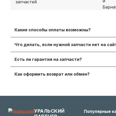
Какие способы оплаты возможны?
Принимаем безналичный расчет с НДС, оплату дл
Что делать, если нужной запчасти нет на са
онлайн‑оплату.
Просто напишите нам в мессенджере или через
Есть ли гарантия на запчасти?
достойный вариант.
Да, на продаваемые детали действует гаранти
Как оформить возврат или обмен?
получите с заказом или по запросу у менеджера.
Если деталь не подошла — согласуйте возврат с
заинтересованы в вашем удобстве.
УРАЛЬСКИЙ
Популярные к