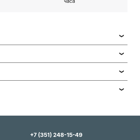
 заявки вы получаете счет, либо ссылку на
ч наименований — подберём и предложим
тийному обслуживанию. Подробности вы
яние, упаковка). Мы максимально гибки и всегда
+7 (351) 248-15-49