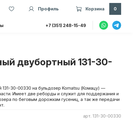
Профиль
Корзина
0
ты
+7 (351) 248-15-49
ный двубортный 131-30-
 131-30-00330 на бульдозер Komatsu (Комацу) —
асти. Имеет две реборды и служит для поддержания и
зера по беговым дорожкам гусениц, а так же передачи
нт.
арт.
131-30-00330