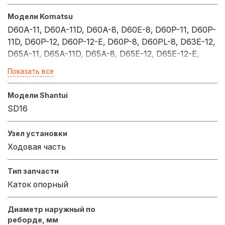
Модели Komatsu
D60A-11, D60A-11D, D60A-8, D60E-8, D60P-11, D60P-
11D, D60P-12, D60P-12-E, D60P-8, D60PL-8, D63E-12,
D65A-11, D65A-11D, D65A-8, D65E-12, D65E-12-E,
D65E-8, D65EX-12, D65EX-12-E, D65EX-12H, D65EX-
Показать все
12U, D65EX-15, D65EX-15E0, D65EX-16, D65EX-17,
D65EX-18, D65EX-18E0, D65EXI-18, D65EXI-18E0,
Модели Shantui
D65P-11, D65P-11D, D65P-12, D65P-12-E, D65PX-12,
SD16
D65PX-12-E, D65PX-12U, D65PX-15, D65PX-15E0,
D65PX-16, D65PX-17, D65PX-18, D65PX-18E0,
Узел установки
D65PXI-18, D65PXI-18E0, D65WX-15, D65WX-15E0,
Ходовая часть
D65WX-16, D65WX-17, D65WX-18, D65WX-18E0,
D66S, D68ESS-12, D68ESS-12E0, D70-LE, D70LE-12,
Тип запчасти
D70LE-8, D75A, D85ESS-2, D85ESS-2A, D85ESS-2A-
Каток опорный
E, D85ESS-2-E, D85ESS-3
Диаметр наружный по
реборде, мм