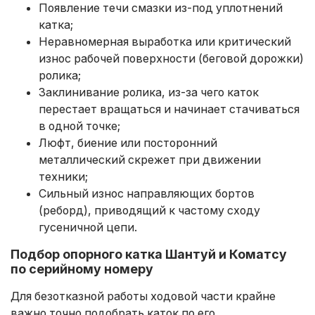
Появление течи смазки из-под уплотнений
катка;
Неравномерная выработка или критический
износ рабочей поверхности (беговой дорожки)
ролика;
Заклинивание ролика, из-за чего каток
перестает вращаться и начинает стачиваться
в одной точке;
Люфт, биение или посторонний
металлический скрежет при движении
техники;
Сильный износ направляющих бортов
(реборд), приводящий к частому сходу
гусеничной цепи.
Подбор опорного катка Шантуй и Коматсу
по серийному номеру
Для безотказной работы ходовой части крайне
важно точно подобрать каток по его