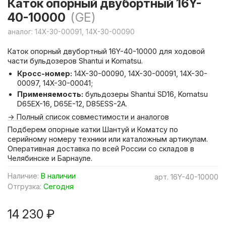
Каток опорный двубортный 16Y-
40-10000
(GE)
аналог: 14X-30-00091, 14X-30-00090
Каток опорный двубортный 16Y-40-10000 для ходовой
части бульдозеров Shantui и Komatsu.
Кросс-номер:
14X-30-00090, 14X-30-00091, 14X-30-
00097, 14X-30-00041;
Применяемость:
бульдозеры Shantui SD16, Komatsu
D65EX-16, D65E-12, D85ESS-2A.
→ Полный список совместимости и аналогов
Подберем опорные катки Шантуй и Коматсу по
серийному номеру техники или каталожным артикулам.
Оперативная доставка по всей России со складов в
Челябинске и Барнауле.
Наличие:
В наличии
арт.
16Y-40-10000
Отгрузка:
Сегодня
14 230 ₽