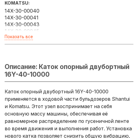
KOMATSU:
14X-30-00040
14X-30-00041
14X-30-00043
14X-30-00045
Показать все
14X-30-00090
14X-30-00091
14X-30-00092
14X-30-00093
14X-30-00095
Описание: Каток опорный двубортный
14X-30-00096
16Y-40-10000
14X-30-00097
14X-30-00132
Каток опорный двубортный 16Y-40-10000
14X-30-00135
14X-30-00136
применяется в ходовой части бульдозеров Shantui
14X-30-01030
и Komatsu. Этот узел воспринимает на себя
14X-30-14200
основную массу машины, обеспечивая её
равномерное распределение по гусеничной ленте
во время движения и выполнения работ. Установка
нового катка позволяет снизить общую вибрацию,