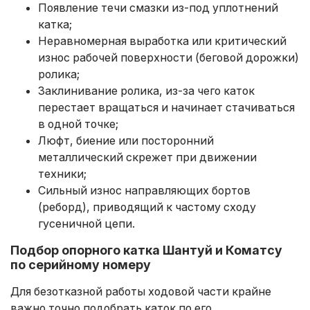
Появление течи смазки из-под уплотнений
катка;
Неравномерная выработка или критический
износ рабочей поверхности (беговой дорожки)
ролика;
Заклинивание ролика, из-за чего каток
перестает вращаться и начинает стачиваться
в одной точке;
Люфт, биение или посторонний
металлический скрежет при движении
техники;
Сильный износ направляющих бортов
(реборд), приводящий к частому сходу
гусеничной цепи.
Подбор опорного катка Шантуй и Коматсу
по серийному номеру
Для безотказной работы ходовой части крайне
важно точно подобрать каток по его