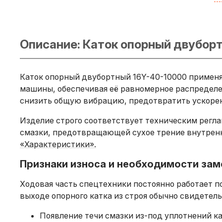
3
1
1
1
Описание: Каток опорный двубор
1
1
1
1
Каток опорный двубортный 16Y-40-10000 применяе
1
машины, обеспечивая её равномерное распределен
1
снизить общую вибрацию, предотвратить ускоренн
1
1
Изделие строго соответствует техническим регл
смазки, предотвращающей сухое трение внутренн
«Характеристики».
Признаки износа и необходимости заме
Ходовая часть спецтехники постоянно работает по
выходе опорного катка из строя обычно свидете
Появление течи смазки из-под уплотнений ка