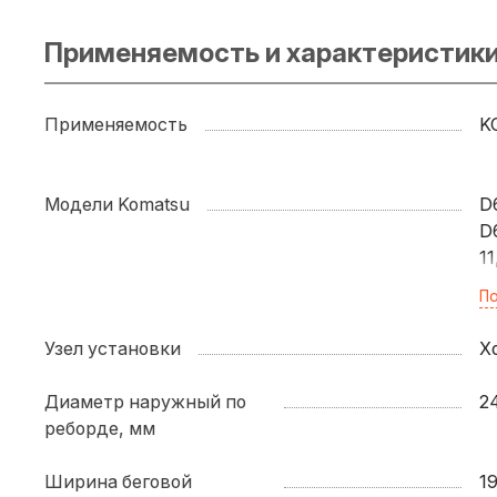
Применяемость и характеристики
Применяемость
K
Модели Komatsu
D
D
11
D
По
D
1
Узел установки
Х
D
D
Диаметр наружный по
2
D
реборде, мм
D
D
Ширина беговой
1