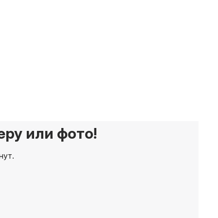
ру или фото!
нут.