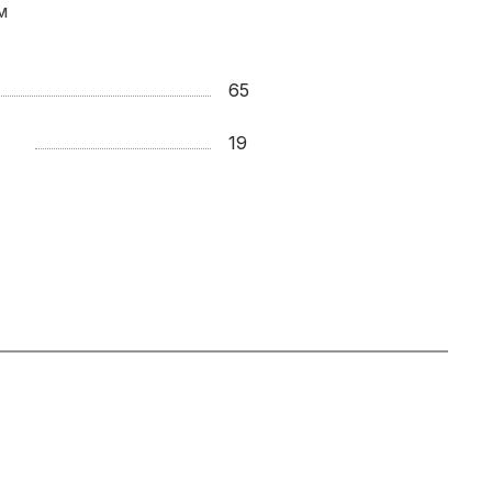
м
65
19