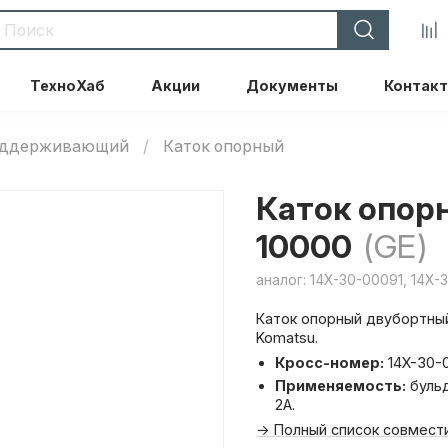
ТехноХаб
Акции
Документы
Контак
поддерживающий
Каток опорный
Каток опор
10000
(GE)
аналог: 14X-30-00091, 14X
Каток опорный двубортный
Komatsu.
Кросс-номер:
14X-30-0
Применяемость:
бульд
2A.
→ Полный список совмести