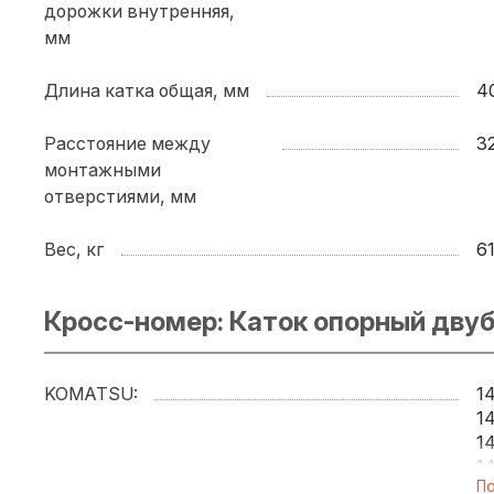
D
дорожки внутренняя,
D
мм
D
D
Длина катка общая, мм
4
D
D
Расстояние между
3
D
монтажными
D
отверстиями, мм
D
D
Вес, кг
6
D
D
Кросс-номер: Каток опорный дву
D
D
D
KOMATSU:
1
D
1
D
1
D
1
E
По
1