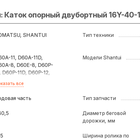
: Каток опорный двубортный 16Y-40-
OMATSU, SHANTUI
Тип техники
60A-11, D60A-11D,
Модели Shantui
60A-8, D60E-8, D60P-
, D60P-11D, D60P-12,
60P-12-E, D60P-8,
казать все
60PL-8, D63E-12, D65A-
1, D65A-11D, D65A-8,
одовая часть
Тип запчасти
65E-12, D65E-12-E,
65E-8, D65EX-12,
40,5
Диаметр беговой
65EX-12-E, D65EX-12H,
дорожки, мм
65EX-12U, D65EX-15,
65EX-15E0, D65EX-16,
95
Ширина ролика по