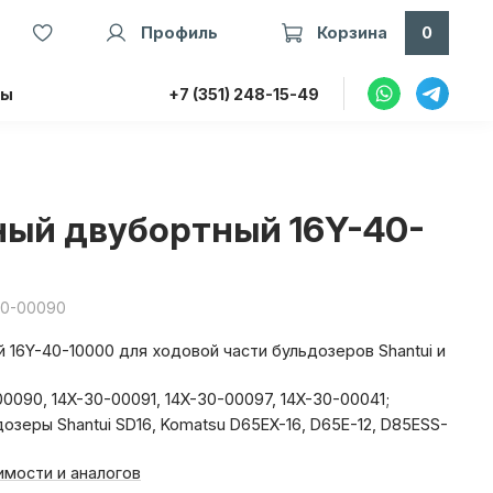
Профиль
Корзина
0
ты
+7 (351) 248-15-49
ный двубортный 16Y-40-
-30-00090
 16Y-40-10000 для ходовой части бульдозеров Shantui и
0090, 14X-30-00091, 14X-30-00097, 14X-30-00041;
озеры Shantui SD16, Komatsu D65EX-16, D65E-12, D85ESS-
мости и аналогов