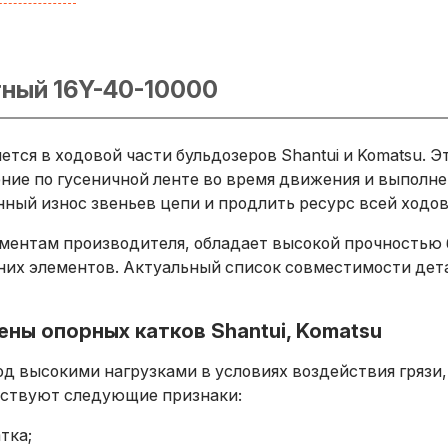
4X-30-00091
4X-30-00092
4X-30-00093
тный 16Y-40-10000
4X-30-00095
4X-30-00096
4X-30-00097
4X-30-00132
тся в ходовой части бульдозеров Shantui и Komatsu. Э
4X-30-00135
ие по гусеничной ленте во время движения и выполнен
4X-30-00136
ый износ звеньев цепи и продлить ресурс всей ходов
4X-30-01030
4X-30-14200
аментам производителя, обладает высокой прочностью
их элементов. Актуальный список совместимости дета
ны опорных катков Shantui, Komatsu
д высокими нагрузками в условиях воздействия грязи, 
льствуют следующие признаки:
тка;