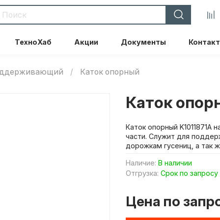
ТехноХаб
Акции
Документы
Контак
поддерживающий
Каток опорный
Каток опорн
Каток опорный K1011871A 
части. Служит для подде
дорожкам гусениц, а так ж
Наличие:
В наличии
Отгрузка:
Срок по запросу
Цена по запр