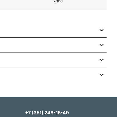
 заявки вы получаете счет, либо ссылку на
ч наименований — подберём и предложим
тийному обслуживанию. Подробности вы
яние, упаковка). Мы максимально гибки и всегда
+7 (351) 248-15-49