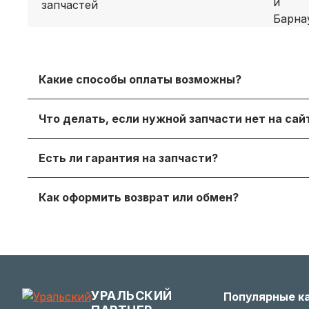
Какие способы оплаты возможны?
Принимаем безналичный расчет с НДС, оплату дл
Что делать, если нужной запчасти нет на са
онлайн‑оплату.
Просто напишите нам в мессенджере или через
Есть ли гарантия на запчасти?
достойный вариант.
Да, на продаваемые детали действует гаранти
Как оформить возврат или обмен?
получите с заказом или по запросу у менеджера.
Если деталь не подошла — согласуйте возврат с
заинтересованы в вашем удобстве.
УРАЛЬСКИЙ
Популярные к