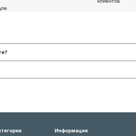
я физических лиц, онлайн‑платежи. После согласования
йте?
 форму. В наличии и под заказ доступны десятки тыся
я согласно условиям производителя или нашему гаран
 менеджером, соблюдая условия возврата (новое состо
атегории
Информация