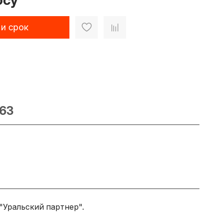
осу
 и срок
563
"Уральский партнер".