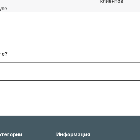
я физических лиц, онлайн‑платежи. После согласования
йте?
 форму. В наличии и под заказ доступны десятки тыся
я согласно условиям производителя или нашему гаран
 менеджером, соблюдая условия возврата (новое состо
атегории
Информация