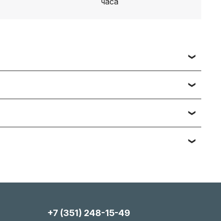
 заявки вы получаете счет, либо ссылку на
ч наименований — подберём и предложим
тийному обслуживанию. Подробности вы
яние, упаковка). Мы максимально гибки и всегда
+7 (351) 248-15-49