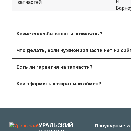
Какие способы оплаты возможны?
Принимаем безналичный расчет с НДС, оплату дл
Что делать, если нужной запчасти нет на са
онлайн‑оплату.
Просто напишите нам в мессенджере или через
Есть ли гарантия на запчасти?
достойный вариант.
Да, на продаваемые детали действует гаранти
Как оформить возврат или обмен?
получите с заказом или по запросу у менеджера.
Если деталь не подошла — согласуйте возврат с
заинтересованы в вашем удобстве.
УРАЛЬСКИЙ
Популярные к