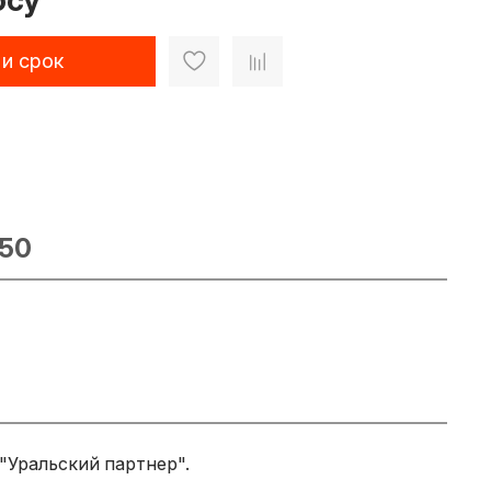
осу
 и срок
050
"Уральский партнер".