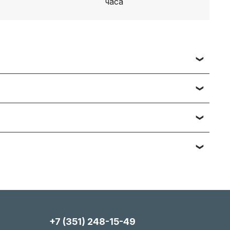
 заявки вы получаете счет, либо ссылку на
ч наименований — подберём и предложим
тийному обслуживанию. Подробности вы
яние, упаковка). Мы максимально гибки и всегда
+7 (351) 248-15-49