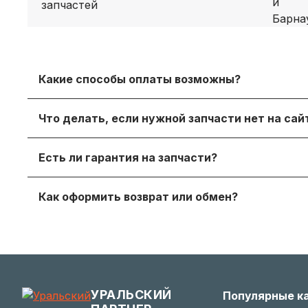
Какие способы оплаты возможны?
Принимаем безналичный расчет с НДС, оплату дл
Что делать, если нужной запчасти нет на са
онлайн‑оплату.
Просто напишите нам в мессенджере или через
Есть ли гарантия на запчасти?
достойный вариант.
Да, на продаваемые детали действует гаранти
Как оформить возврат или обмен?
получите с заказом или по запросу у менеджера.
Если деталь не подошла — согласуйте возврат с
заинтересованы в вашем удобстве.
УРАЛЬСКИЙ
Популярные к