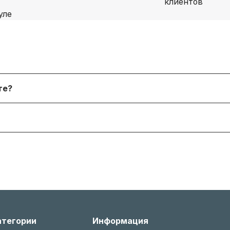
я физических лиц, онлайн‑платежи. После согласования
йте?
 форму. В наличии и под заказ доступны десятки тыся
я согласно условиям производителя или нашему гаран
 менеджером, соблюдая условия возврата (новое состо
атегории
Информация