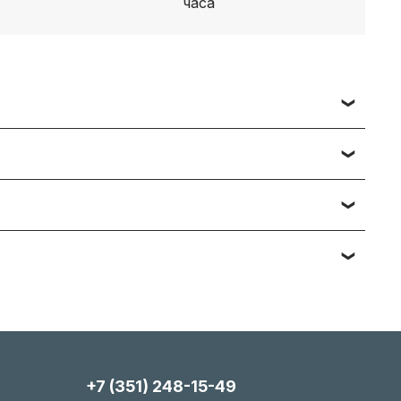
 заявки вы получаете счет, либо ссылку на
ч наименований — подберём и предложим
тийному обслуживанию. Подробности вы
яние, упаковка). Мы максимально гибки и всегда
+7 (351) 248-15-49