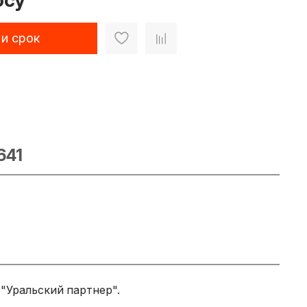
осу
 и срок
641
"Уральский партнер".