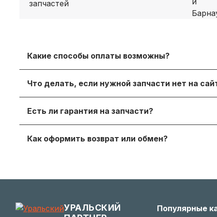
Какие способы оплаты возможны?
Принимаем безналичный расчет с НДС, оплату дл
Что делать, если нужной запчасти нет на са
онлайн‑оплату.
Просто напишите нам в мессенджере или через
Есть ли гарантия на запчасти?
достойный вариант.
Да, на продаваемые детали действует гаранти
Как оформить возврат или обмен?
получите с заказом или по запросу у менеджера.
Если деталь не подошла — согласуйте возврат с
заинтересованы в вашем удобстве.
УРАЛЬСКИЙ
Популярные к