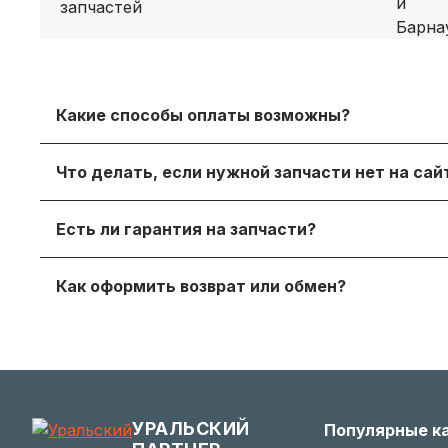
Какие способы оплаты возможны?
Принимаем безналичный расчет с НДС, оплату дл
Что делать, если нужной запчасти нет на са
онлайн‑оплату.
Просто напишите нам в мессенджере или через
Есть ли гарантия на запчасти?
достойный вариант.
Да, на продаваемые детали действует гаранти
Как оформить возврат или обмен?
получите с заказом или по запросу у менеджера.
Если деталь не подошла — согласуйте возврат с
заинтересованы в вашем удобстве.
УРАЛЬСКИЙ
Популярные к