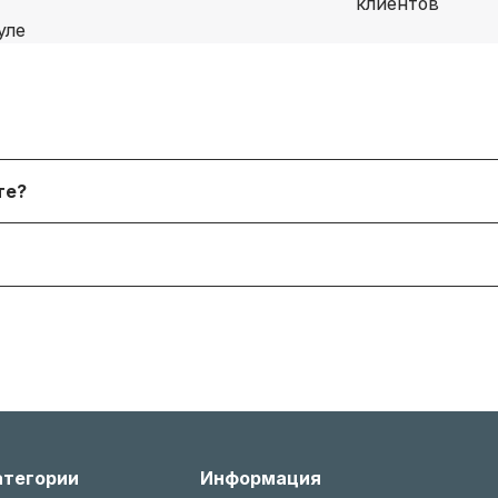
я физических лиц, онлайн‑платежи. После согласования
йте?
 форму. В наличии и под заказ доступны десятки тыся
я согласно условиям производителя или нашему гаран
 менеджером, соблюдая условия возврата (новое состо
атегории
Информация