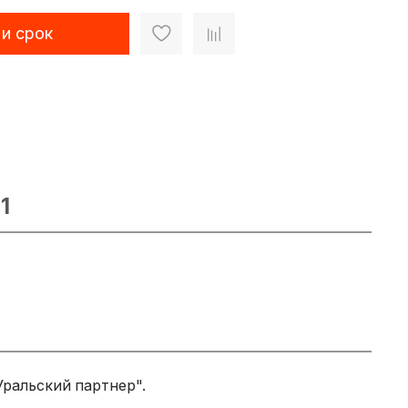
 и срок
1
Уральский партнер".