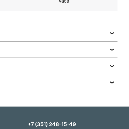
 заявки вы получаете счет, либо ссылку на
ч наименований — подберём и предложим
тийному обслуживанию. Подробности вы
яние, упаковка). Мы максимально гибки и всегда
+7 (351) 248-15-49