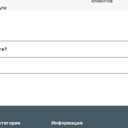
я физических лиц, онлайн‑платежи. После согласования
йте?
 форму. В наличии и под заказ доступны десятки тыся
я согласно условиям производителя или нашему гаран
 менеджером, соблюдая условия возврата (новое состо
атегории
Информация