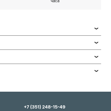
 заявки вы получаете счет, либо ссылку на
ч наименований — подберём и предложим
тийному обслуживанию. Подробности вы
яние, упаковка). Мы максимально гибки и всегда
+7 (351) 248-15-49