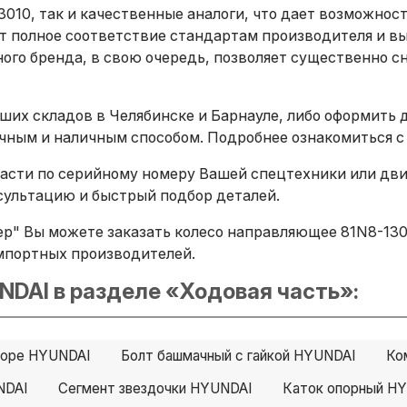
010, так и качественные аналоги, что дает возможнос
т полное соответствие стандартам производителя и в
ого бренда, в свою очередь, позволяет существенно сн
ших складов в Челябинске и Барнауле, либо оформить 
ичным и наличным способом. Подробнее ознакомиться с
сти по серийному номеру Вашей спецтехники или двига
ультацию и быстрый подбор деталей.
р" Вы можете заказать колесо направляющее 81N8-1301
х импортных производителей.
NDAI в разделе «Ходовая часть»:
сборе HYUNDAI
Болт башмачный с гайкой HYUNDAI
Ко
NDAI
Сегмент звездочки HYUNDAI
Каток опорный H