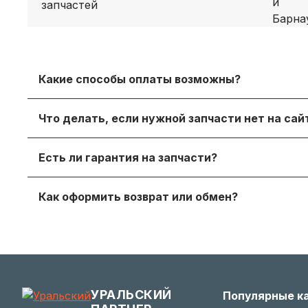
Какие способы оплаты возможны?
Принимаем безналичный расчет с НДС, оплату дл
Что делать, если нужной запчасти нет на са
онлайн‑оплату.
Просто напишите нам в мессенджере или через
Есть ли гарантия на запчасти?
достойный вариант.
Да, на продаваемые детали действует гаранти
Как оформить возврат или обмен?
получите с заказом или по запросу у менеджера.
Если деталь не подошла — согласуйте возврат с
заинтересованы в вашем удобстве.
УРАЛЬСКИЙ
Популярные к