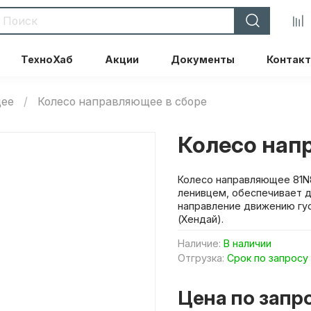
ТехноХаб
Акции
Документы
Контак
щее
Колесо направляющее в сборе
Колесо нап
Колесо направляющее 81N8
ленивцем, обеспечивает д
направление движению гус
(Хендай).
Наличие:
В наличии
Отгрузка:
Срок по запросу
Цена по запр