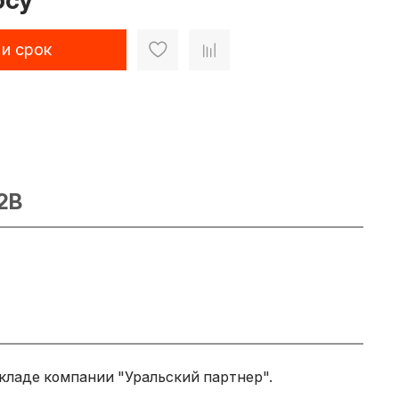
осу
 и срок
2B
складе компании "Уральский партнер".