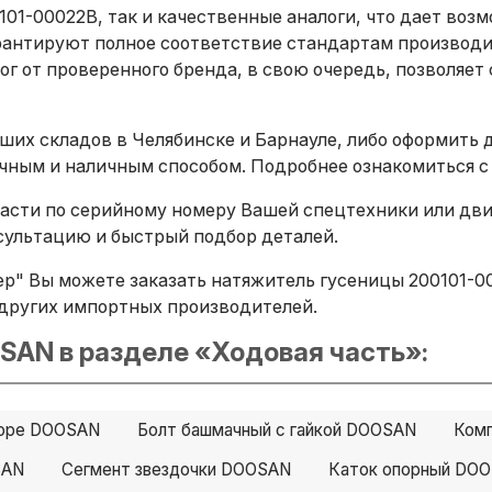
01-00022B, так и качественные аналоги, что дает во
рантируют полное соответствие стандартам производи
г от проверенного бренда, в свою очередь, позволяет 
ших складов в Челябинске и Барнауле, либо оформить 
ичным и наличным способом. Подробнее ознакомиться с
сти по серийному номеру Вашей спецтехники или двига
ультацию и быстрый подбор деталей.
р" Вы можете заказать натяжитель гусеницы 200101-00
B и других импортных производителей.
SAN в разделе «Ходовая часть»:
боре DOOSAN
Болт башмачный с гайкой DOOSAN
Ком
SAN
Сегмент звездочки DOOSAN
Каток опорный DO