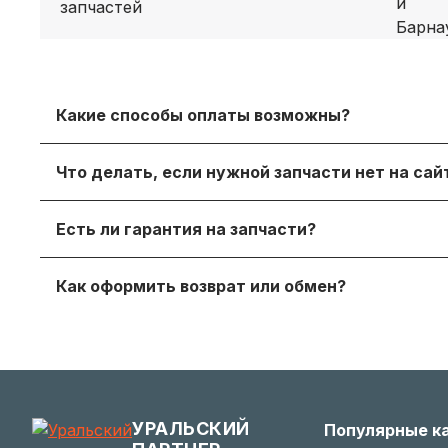
Какие способы оплаты возможны?
Принимаем безналичный расчет с НДС, оплату дл
Что делать, если нужной запчасти нет на са
онлайн‑оплату.
Просто напишите нам в мессенджере или через
Есть ли гарантия на запчасти?
достойный вариант.
Да, на продаваемые детали действует гаранти
Как оформить возврат или обмен?
получите с заказом или по запросу у менеджера.
Если деталь не подошла — согласуйте возврат с
заинтересованы в вашем удобстве.
УРАЛЬСКИЙ
Популярные к