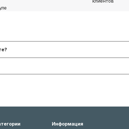
я физических лиц, онлайн‑платежи. После согласования
йте?
 форму. В наличии и под заказ доступны десятки тыся
я согласно условиям производителя или нашему гаран
 менеджером, соблюдая условия возврата (новое состо
атегории
Информация