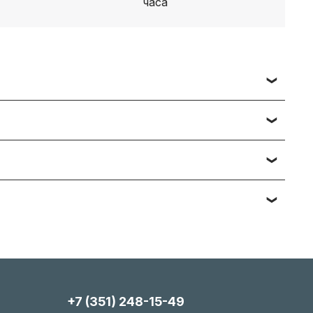
 заявки вы получаете счет, либо ссылку на
ч наименований — подберём и предложим
тийному обслуживанию. Подробности вы
яние, упаковка). Мы максимально гибки и всегда
+7 (351) 248-15-49