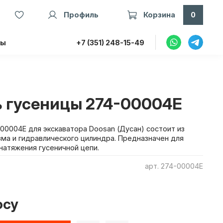
Профиль
Корзина
0
ты
+7 (351) 248-15-49
 гусеницы 274-00004E
00004E для экскаватора Doosan (Дусан) состоит из
зма и гидравлического цилиндра. Предназначен для
натяжения гусеничной цепи.
арт.
274-00004E
осу