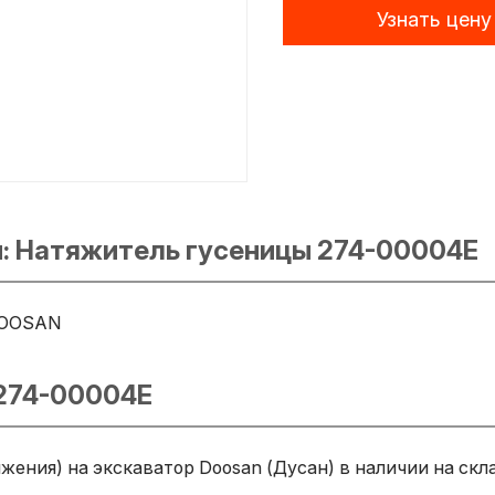
Узнать цену
: Натяжитель гусеницы 274-00004E
OOSAN
 274-00004E
ения) на экскаватор Doosan (Дусан) в наличии на скл