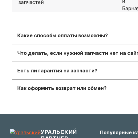
Какие способы оплаты возможны?
Принимаем безналичный расчет с НДС, оплату дл
Что делать, если нужной запчасти нет на са
онлайн‑оплату.
Просто напишите нам в мессенджере или через
Есть ли гарантия на запчасти?
достойный вариант.
Да, на продаваемые детали действует гаранти
Как оформить возврат или обмен?
получите с заказом или по запросу у менеджера.
Если деталь не подошла — согласуйте возврат с
заинтересованы в вашем удобстве.
УРАЛЬСКИЙ
Популярные к