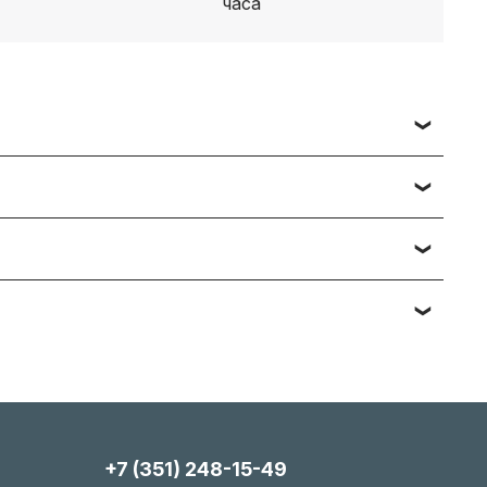
 заявки вы получаете счет, либо ссылку на
ч наименований — подберём и предложим
тийному обслуживанию. Подробности вы
яние, упаковка). Мы максимально гибки и всегда
+7 (351) 248-15-49