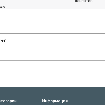
я физических лиц, онлайн‑платежи. После согласования
йте?
 форму. В наличии и под заказ доступны десятки тыся
я согласно условиям производителя или нашему гаран
 менеджером, соблюдая условия возврата (новое состо
атегории
Информация