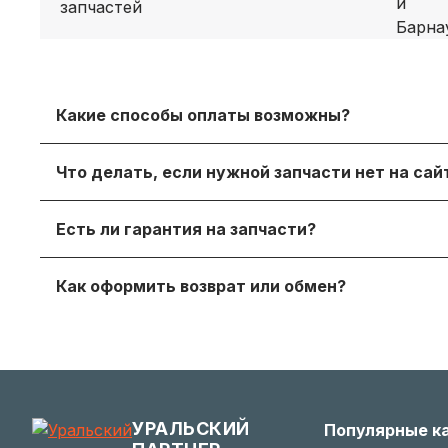
Какие способы оплаты возможны?
Принимаем безналичный расчет с НДС, оплату дл
Что делать, если нужной запчасти нет на са
онлайн‑оплату.
Просто напишите нам в мессенджере или через
Есть ли гарантия на запчасти?
достойный вариант.
Да, на продаваемые детали действует гаранти
Как оформить возврат или обмен?
получите с заказом или по запросу у менеджера.
Если деталь не подошла — согласуйте возврат с
заинтересованы в вашем удобстве.
УРАЛЬСКИЙ
Популярные к