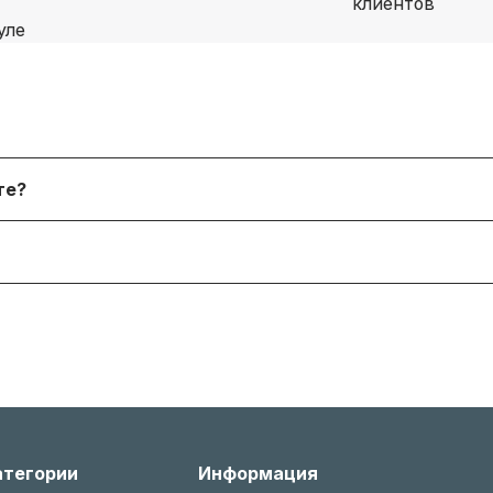
я физических лиц, онлайн‑платежи. После согласования
йте?
 форму. В наличии и под заказ доступны десятки тыся
я согласно условиям производителя или нашему гаран
 менеджером, соблюдая условия возврата (новое состо
атегории
Информация