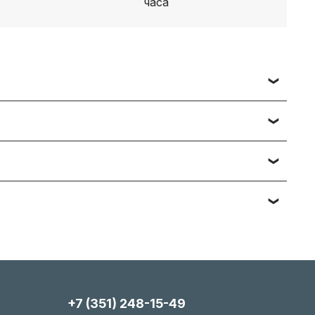
 заявки вы получаете счет, либо ссылку на
ч наименований — подберём и предложим
тийному обслуживанию. Подробности вы
яние, упаковка). Мы максимально гибки и всегда
+7 (351) 248-15-49