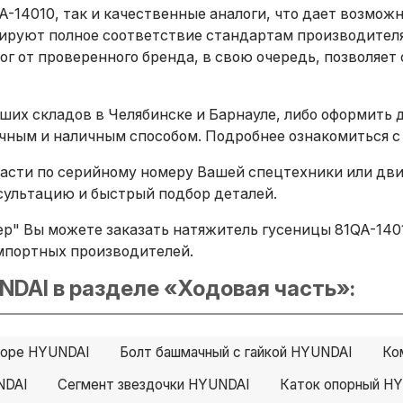
-14010, так и качественные аналоги, что дает возмож
ируют полное соответствие стандартам производителя
г от проверенного бренда, в свою очередь, позволяет 
ших складов в Челябинске и Барнауле, либо оформить 
ичным и наличным способом. Подробнее ознакомиться с
сти по серийному номеру Вашей спецтехники или двига
ультацию и быстрый подбор деталей.
р" Вы можете заказать натяжитель гусеницы 81QA-14010
х импортных производителей.
NDAI в разделе «Ходовая часть»:
сборе HYUNDAI
Болт башмачный с гайкой HYUNDAI
Ко
NDAI
Сегмент звездочки HYUNDAI
Каток опорный H