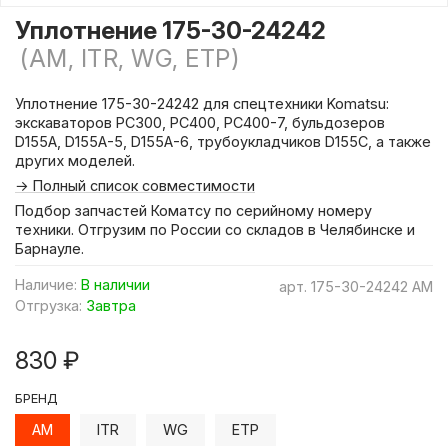
Уплотнение 175-30-24242
(AM, ITR, WG, ETP)
Уплотнение 175-30-24242 для спецтехники Komatsu:
экскаваторов PC300, PC400, PC400-7, бульдозеров
D155A, D155A-5, D155A-6, трубоукладчиков D155C, а также
других моделей.
→ Полный список совместимости
Подбор запчастей Коматсу по серийному номеру
техники. Отгрузим по России со складов в Челябинске и
Барнауле.
Наличие:
В наличии
арт.
175-30-24242 AM
Отгрузка:
Завтра
830 ₽
БРЕНД
AM
ITR
WG
ETP