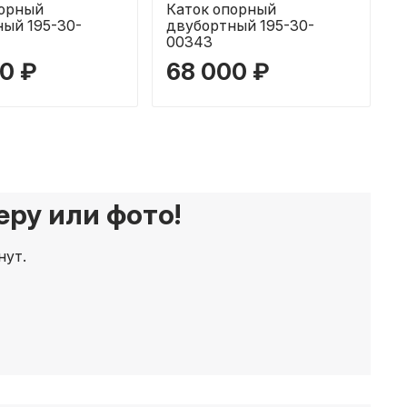
порный
Каток опорный
ый 195-30-
двубортный 195-30-
00343
0 ₽
68 000 ₽
ру или фото!
нут.