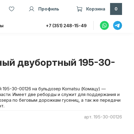
Профиль
Корзина
0
ты
+7 (351) 248-15-49
ный двубортный 195-30-
 195-30-00126 на бульдозер Komatsu (Комацу) —
асти. Имеет две реборды и служит для поддержания и
зера по беговым дорожкам гусениц, а так же передачи
нт.
арт.
195-30-00126