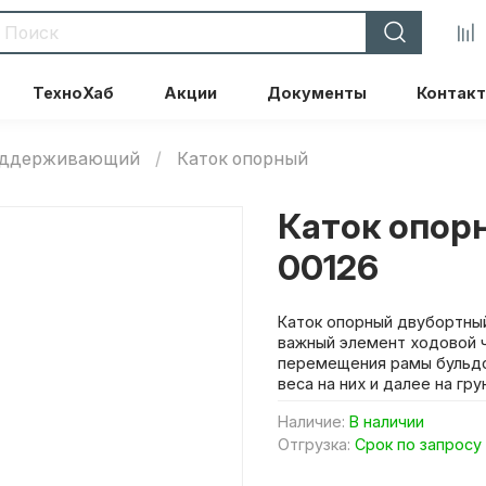
ТехноХаб
Акции
Документы
Контак
поддерживающий
Каток опорный
Каток опор
00126
Каток опорный двубортный
важный элемент ходовой ч
перемещения рамы бульдо
веса на них и далее на гру
Наличие:
В наличии
Отгрузка:
Срок по запросу