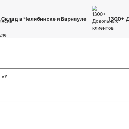
Склад в Челябинске и Барнауле
1300+ 
я физических лиц, онлайн‑платежи. После согласования
йте?
 форму. В наличии и под заказ доступны десятки тыся
я согласно условиям производителя или нашему гаран
 менеджером, соблюдая условия возврата (новое состо