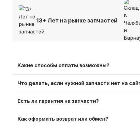
13+ Лет на рынке запчастей
Какие способы оплаты возможны?
Принимаем безналичный расчет с НДС, оплату дл
Что делать, если нужной запчасти нет на са
онлайн‑оплату.
Просто напишите нам в мессенджере или через
Есть ли гарантия на запчасти?
достойный вариант.
Да, на продаваемые детали действует гаранти
Как оформить возврат или обмен?
получите с заказом или по запросу у менеджера.
Если деталь не подошла — согласуйте возврат с
заинтересованы в вашем удобстве.