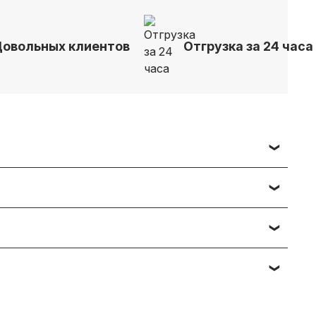
Довольных клиентов
Отгрузка за 24 часа
 заявки вы получаете счет, либо ссылку на
ч наименований — подберём и предложим
тийному обслуживанию. Подробности вы
яние, упаковка). Мы максимально гибки и всегда